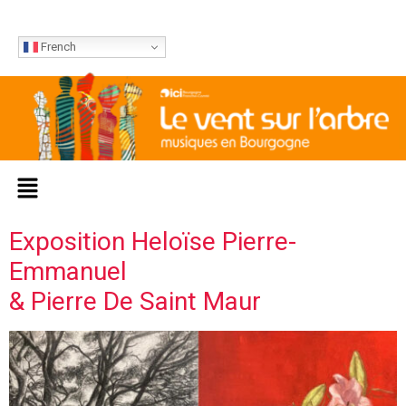
French
Exposition Heloïse Pierre-
Emmanuel
& Pierre De Saint Maur