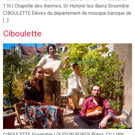
11h | Chapelle des thermes, St-Honoré-les-Bains Ensemble
CIBOULETTE Élèves du département de musique baroque de
[…]
Ciboulette
CIBOULETTE Ensemble LOUISON BORDY flûtes, CILLIAN