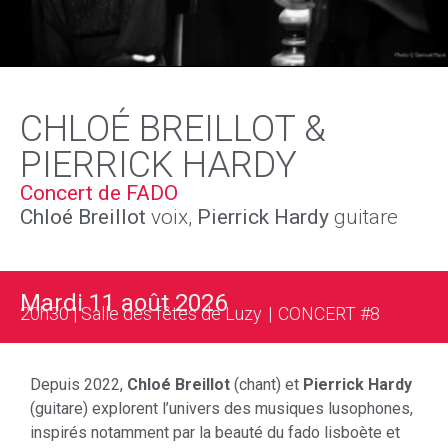
CHLOÉ BREILLOT &
PIERRICK HARDY
Concert de FADO
Chloé Breillot
voix,
Pierrick Hardy
guitare
Mardi 11 août 2026
20h30 | Salle des fêtes de Luzy | CONCERT #8
Depuis 2022,
Chloé Breillot
(chant) et
Pierrick Hardy
(guitare) explorent l’univers des musiques lusophones,
inspirés notamment par la beauté du fado lisboète et