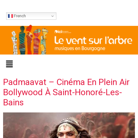
French
Padmaavat – Cinéma En Plein Air
Bollywood À Saint-Honoré-Les-
Bains